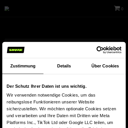
0
Zustimmung
Details
Über Cookies
Der Schutz Ihrer Daten ist uns wichtig.
Wir verwenden notwendige Cookies, um das
reibungslose Funktionieren unserer Website
Bleiben Sie auf dem Laufenden!
sicherzustellen. Wir möchten optionale Cookies setzen
Informieren Sie sich über Shure Produkte, News, Events und vieles
mehr!
und verarbeiten und Ihre Daten mit Dritten wie Meta
Platforms Inc., TikTok Ltd oder Google LLC teilen, um