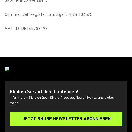
Skof, Marco Weissert
Commercial Register: Stuttgart HRB 104525
VAT ID: DE145783193
Bleiben Sie auf dem Laufenden!
Informieren Sie sich über Shure Produkte, News, Events und vieles
mehr!
JETZT SHURE NEWSLETTER ABONNIEREN