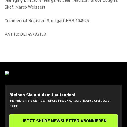
Managing Directors: Margaret Jean Madison, Bruce Douglas
Skof, Marco Weissert
Commercial Register: Stuttgart HRB 104525
VAT ID: DE145783193
Bleiben Sie auf dem Laufenden!
Informieren Sie sich über Shure Produkte, News, Events und vieles
mehr!
JETZT SHURE NEWSLETTER ABONNIEREN