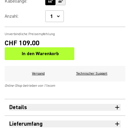
Kabellänge
:
64"
46"
Anzahl
:
Unverbindliche Preisempfehlung
CHF 109.00
In den Warenkorb
Versand
Technischer Support
Online-Shop betrieben von 11ecom
Details
Lieferumfang