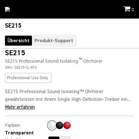
0
SE215
Übersicht
Produkt-Support
SE215
™
SE215 Professional Sound Isolating
Ohrhörer
SKU:
SE215-CL-EFS
Professional Use Only
SE215 Professional Sound Isolating™ Ohrhörer
gewährleisten mit ihrem Single High-Definition-Treiber ein...
Mehr erfahren
Farben
:
Transparent