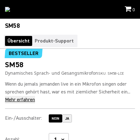
0
SM58
Übersicht
Produkt-Support
BESTSELLER
SM58
Dynamisches Sprach- und Gesangsmikrofon
SKU:
SM58-LCE
Wenn du jemals jemanden live in ein Mikrofon singen oder
sprechen gehört hast, war es mit ziemlicher Sicherheit ein...
Mehr erfahren
Ein-/Ausschalter
:
NEIN
JA
Anzahl
: