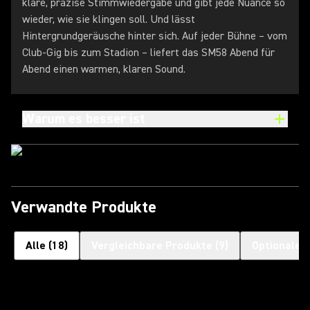
klare, präzise Stimmwiedergabe und gibt jede Nuance so
wieder, wie sie klingen soll. Und lässt
Hintergrundgeräusche hinter sich. Auf jeder Bühne – vom
Club-Gig bis zum Stadion – liefert das SM58 Abend für
Abend einen warmen, klaren Sound.
Warum es besser ist
Verwandte Produkte
Alle
(
18
)
Vergleichbare Produkte
(
9
)
Optionales