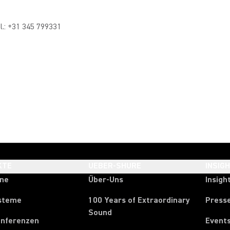
l.: +31 345 799331
KTE
UEBER-SHURE
INSIG
one
Über-Uns
Insigh
steme
100 Years of Extraordinary
Press
Sound
onferenzen
Event