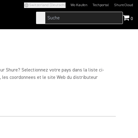
Switzerland (Deutsch)
Wo Kaufen
Techportal
ShureCloud
(Opens in a new tab)
(Opens in a new t
0
eur Shure? Selectionnez votre pays dans la liste ci-
 les coordonnees et le site Web du distributeur