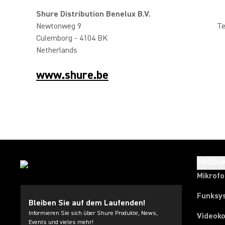
Shure Distribution Benelux B.V.
Newtonweg 9
Te
Culemborg - 4104 BK
Netherlands
www.shure.be
PRODU
Mikrof
Funksy
Bleiben Sie auf dem Laufenden!
Informieren Sie sich über Shure Produkte, News,
Videok
Events und vieles mehr!